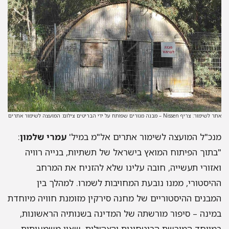
אתר לשימור: צריף
Nissen – מבנה מגורים שפותח על ידי הבריטים
צילום: המועצה לשימור אתרים
מנכ
"
ל המועצה לשימור אתרים אל
"
מ במיל
'
עמרי
שלמון
:
"
בתוך הפיתוח המואץ בישראל של תשתיות
,
בנייה רוויה
ואזורי תעשייה
,
חובה עלינו שלא להזניח את המרחב
ההיסטורי
,
ממנו נובעת המחויבות לשמרו
.
למהלך בין
המבנים ההיסטוריים של מחנה סירקין מזומנת חוויה מיוחדת
במינה
–
סיפור מורשתה של המדינה בשנותיה הראשונות
,
במיוחד המורשת הביטחונית והצה״לית
,
שאין משמעותית