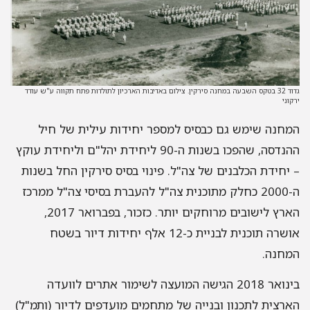
גדוד 32 בטקס השבעה במחנה סירקין. צילום באדיבות הארכיון לתולדות פתח תקווה ע"ש עודד
ירקוני
המחנה שימש גם כבסיס למספר יחידות עילית של חיל
ההנדסה
,
שהפכו בשנות ה
-90
ליחידת יהל
"
ם וליחידת עוקץ
–
יחידת הכלבנים של צה
"
ל
.
פינוי בסיס סירקין החל בשנות
ה
-2000
כחלק מתוכנית צה
"
ל להעברת בסיסי צה
"
ל ממרכז
הארץ לישובים מרוחקים יותר
.
כזכור
,
בפברואר
2017,
אושרה תוכנית לבניית כ
-12
אלף יחידות דיור בשטח
המחנה
.
בינואר
2018
הגישה המועצה לשימור אתרים לוועדה
הארצית לתכנון ובנייה של מתחמים מועדפים לדיור
(
ותמ
"
ל
)