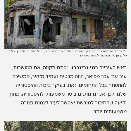
20 אתרים מרכזיים במחנה סירקין יישמרו. בצילום: אחד מהאתרים, מגדל הפיקוח בסירקין. צילום:
טל בן נון גלז, המועצה לשימור אתרים
ראש העירייה
רמי
גרינברג
: "
פתח תקווה
,
אם המושבות
,
עיר עם עבר מפואר
,
הווה מבטיח ועתיד מזהיר
,
ממשיכה
להתפתח בכל התחומים
.
זאת
,
בעיקר בזכות ההיסטוריה
שלנו
.
לכן
,
אנחנו נותנים ביטוי משמעותי להיסטוריה
,
מתוך
ידיעה שהחיבור למורשת יאפשר לעיר לצמוח בצורה
משמעותית יותר
".