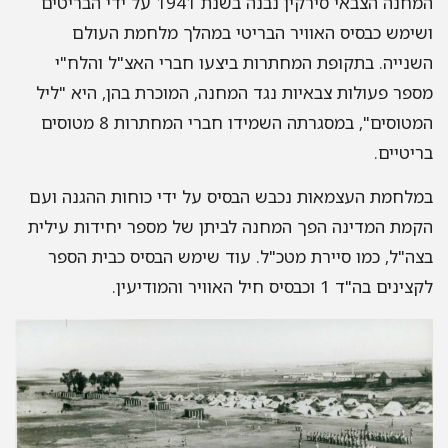
המחנה הצבאי סירקין נבנה בשנת
1941
על ידי הבריטים
ושימש כבסיס האוויר הבריטי במהלך מלחמת העולם
השנייה
.
בתקופת המחתרות ביצעו חברי האצ
"
ל והלח
"
י
מספר פעולות צבאיות נגד המחנה
,
המוכרת בהן
,
היא
"
ליל
המטוסים
",
במסגרתה השמידו חברי המחתרות
8
מטוסים
בריטיים
.
במלחמת העצמאות נכבש הבסיס על ידי כוחות ההגנה ועם
הקמת המדינה הפך המחנה לביתן של מספר יחידות עילית
בצה
"
ל, כמו סיירת מטכ
"
ל
.
עוד שימש הבסיס כבית הספר
לקצינים בה
"
ד
1
וכבסיס חיל האוויר והמודיעין
.