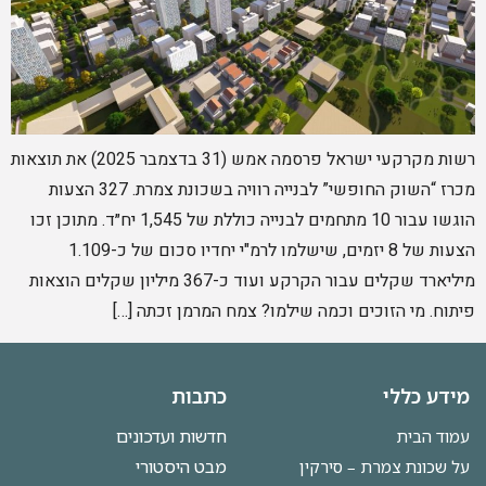
רשות מקרקעי ישראל פרסמה אמש (31 בדצמבר 2025) את תוצאות
מכרז “השוק החופשי” לבנייה רוויה בשכונת צמרת. 327 הצעות
הוגשו עבור 10 מתחמים לבנייה כוללת של 1,545 יח״ד. מתוכן זכו
הצעות של 8 יזמים, שישלמו לרמ"י יחדיו סכום של כ-1.109
מיליארד שקלים עבור הקרקע ועוד כ-367 מיליון שקלים הוצאות
פיתוח. מי הזוכים וכמה שילמו? צמח המרמן זכתה […]
מידע כללי
כתבות
חדשות ועדכונים
עמוד הבית
מבט היסטורי
על שכונת צמרת – סירקין