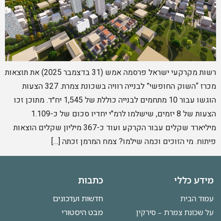
רשות מקרקעי ישראל פרסמה אמש (31 בדצמבר 2025) את תוצאות
מכרז “השוק החופשי” לבנייה רוויה בשכונת צמרת. 327 הצעות
הוגשו עבור 10 מתחמים לבנייה כוללת של 1,545 יח״ד. מתוכן זכו
הצעות של 8 יזמים, שישלמו לרמ"י יחדיו סכום של כ-1.109
מיליארד שקלים עבור הקרקע ועוד כ-367 מיליון שקלים הוצאות
פיתוח. מי הזוכים וכמה שילמו? צמח המרמן זכתה […]
מידע כללי
כתבות
חדשות ועדכונים
עמוד הבית
מבט היסטורי
על שכונת צמרת – סירקין