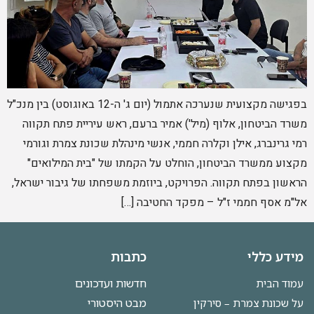
בפגישה מקצועית שנערכה אתמול (יום ג' ה-12 באוגוסט) בין מנכ"ל
משרד הביטחון, אלוף (מיל') אמיר ברעם, ראש עיריית פתח תקווה
רמי גרינברג, אילן וקלרה חממי, אנשי מינהלת שכונת צמרת וגורמי
מקצוע ממשרד הביטחון, הוחלט על הקמתו של "בית המילואים"
הראשון בפתח תקווה. הפרויקט, ביוזמת משפחתו של גיבור ישראל,
אל"מ אסף חממי ז"ל – מפקד החטיבה […]
מידע כללי
כתבות
חדשות ועדכונים
עמוד הבית
מבט היסטורי
על שכונת צמרת – סירקין