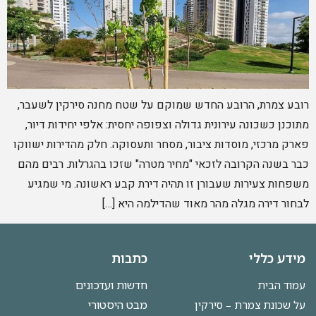
רובע צמרת, הרובע החדש שמוקם על שטח מחנה סירקין לשעבר,
מתוכנן כשכונה עירונית גדולה וצפופה יחסית: אלפי יחידות דיור,
פארק מרכזי, מוסדות ציבור, מסחר ותעסוקה. חלק מהדירות ישווקו
כבר בשנה הקרובה לזכאי "מחיר מטרה" שזכו בהגרלות. רבים מהם
משפחות צעירות שעבורן זו תהיה דירת קבע ראשונה. מי שמגיע
לבחור דירה מגלה מהר מאוד שהדילמה היא […]
מידע כללי
כתבות
חדשות ועדכונים
עמוד הבית
מבט היסטורי
על שכונת צמרת – סירקין