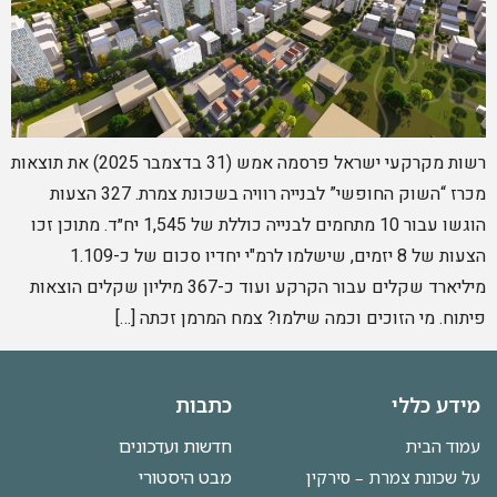
רשות מקרקעי ישראל פרסמה אמש (31 בדצמבר 2025) את תוצאות
מכרז “השוק החופשי” לבנייה רוויה בשכונת צמרת. 327 הצעות
הוגשו עבור 10 מתחמים לבנייה כוללת של 1,545 יח״ד. מתוכן זכו
הצעות של 8 יזמים, שישלמו לרמ"י יחדיו סכום של כ-1.109
מיליארד שקלים עבור הקרקע ועוד כ-367 מיליון שקלים הוצאות
פיתוח. מי הזוכים וכמה שילמו? צמח המרמן זכתה […]
מידע כללי
כתבות
חדשות ועדכונים
עמוד הבית
מבט היסטורי
על שכונת צמרת – סירקין