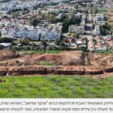
זוק משמעותי: העבודות להקמת כביש "עוקף עמישב", המהווה עורק ח
 פעולה בין עיריית פתח תקווה ומשרד התחבורה, נועד להבטיח נגישות