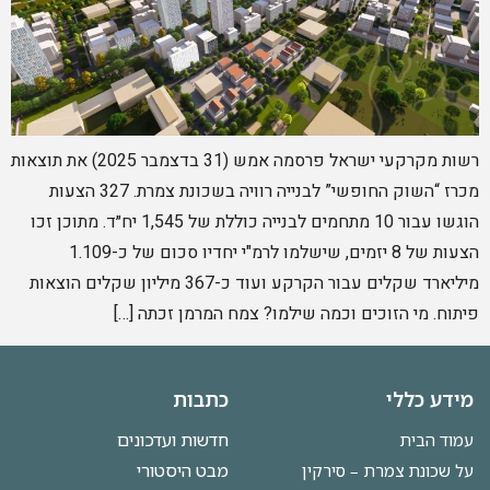
רשות מקרקעי ישראל פרסמה אמש (31 בדצמבר 2025) את תוצאות
מכרז “השוק החופשי” לבנייה רוויה בשכונת צמרת. 327 הצעות
הוגשו עבור 10 מתחמים לבנייה כוללת של 1,545 יח״ד. מתוכן זכו
הצעות של 8 יזמים, שישלמו לרמ"י יחדיו סכום של כ-1.109
מיליארד שקלים עבור הקרקע ועוד כ-367 מיליון שקלים הוצאות
פיתוח. מי הזוכים וכמה שילמו? צמח המרמן זכתה […]
מידע כללי
כתבות
חדשות ועדכונים
עמוד הבית
מבט היסטורי
על שכונת צמרת – סירקין