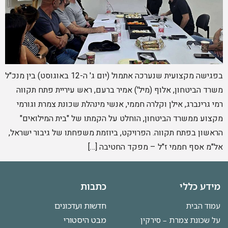
בפגישה מקצועית שנערכה אתמול (יום ג' ה-12 באוגוסט) בין מנכ"ל
משרד הביטחון, אלוף (מיל') אמיר ברעם, ראש עיריית פתח תקווה
רמי גרינברג, אילן וקלרה חממי, אנשי מינהלת שכונת צמרת וגורמי
מקצוע ממשרד הביטחון, הוחלט על הקמתו של "בית המילואים"
הראשון בפתח תקווה. הפרויקט, ביוזמת משפחתו של גיבור ישראל,
אל"מ אסף חממי ז"ל – מפקד החטיבה […]
מידע כללי
כתבות
חדשות ועדכונים
עמוד הבית
מבט היסטורי
על שכונת צמרת – סירקין