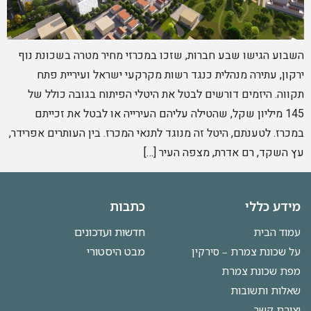
השבוע הגישו שבע חברות, שזכו במכרזי מחיר מטרה בשכונת נוף
ירקון, עתירה מנהלית כנגד רשות מקרקעי ישראל ועיריית פתח
תקווה. היזמים דורשים לבטל את היטלי הפיתוח בגובה כולל של
145 מיליון שקל, שהטילה עליהם העירייה או לבטל את זכייתם
במכרז. לטענתם, היטל זה מנוגד לתנאי המכרז. בין העותרים אפרידר,
עץ השקד, רם אדרת, מצפה העיר […]
מידע כללי
כתבות
חדשות ועדכונים
עמוד הבית
מבט היסטורי
על שכונת צמרת – סירקין
מפת שכונת צמרת
שאלות ותשובות
יצירת קשר