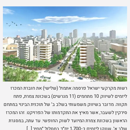
רשות מקרקעי ישראל פרסמה אתמול (שלישי) את חוברת המכרז
ליזמים לשיווק 10 מתחמים (11 מגרשים) בשכונת צמרת, פתח
תקווה. מדובר בשיווק משמעותי בשלב ב’ של תוכנית הבינוי במתחם
סירקין לשעבר, אשר מאיץ את התקדמותו של הפרויקט. זהו המכרז
הראשון בשכונת צמרת המיועד לשוק החופשי. עד עתה, במסגרת
שלב א', שווקו ליזמים כ-1,700 יח"ד במסלול "מחיר […]