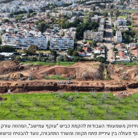
זוק משמעותי: העבודות להקמת כביש "עוקף עמישב", המהווה עורק ח
 פעולה בין עיריית פתח תקווה ומשרד התחבורה, נועד להבטיח נגישות