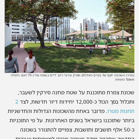
במרכז השכונה יוקם עוד בטרם האיכלוס, פארק עירוני רחב ידיים בשטח של כ-70 דונם. הדמיה:
Totem הדמיות
שכונת צמרת מתוכננת על שטח מחנה סירקין לשעבר,
ותכלול בסך הכול כ-12,000 יחידות דיור חדשות, לצד
2
תחנות מטרו
. מדובר באחת מהשכונות הגדולות והחדשניות
ביותר שתוכננו בישראל בשנים האחרונות. על פי התוכניות
כ-50 אלף תושבים ותושבות, צפויים להתגורר בשכונה
החדשה שתהווה מוקד משיכה מרכזי למשפחות צעירות,