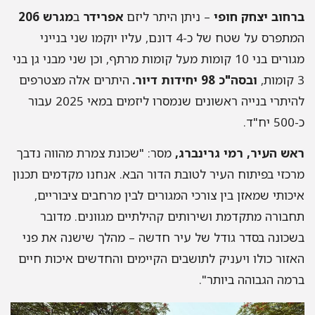
ברחוב יצחק חופי
– ניתן היתר ליזם
אפרידר
ב
מגרש 206
המתפרס על שטח של כ-4 דונם, עליו יוקמו שני בנייני
מגורים בני 10 קומות מעל קומות מרתף, וכן שני מבני גן בני
3 קומות,
ובסה"כ 98 יחידות דיור.
היתרים אלה מצטרפים
להיתרי בנייה ראשונים שנמסרו ליזמים במאי 2025 עבור
כ-500 יח"ד.
ראש העיר, רמי גרינברג,
מסר: "שכונת צמרת מהווה נדבך
מרכזי בפיתוח העיר לטובת הדור הבא. אנחנו מקדמים תכנון
איכותי שמאזן בין צורכי המגורים לבין מרחבים ציבוריים,
תחבורה מתקדמת ושירותים קהילתיים מגוונים. מדובר
בשכונה בסדר גודל של עיר חדשה – מהלך שישנה את פני
האזור כולו ויעניק לתושבים הקיימים והחדשים איכות חיים
ברמה הגבוהה ביותר".