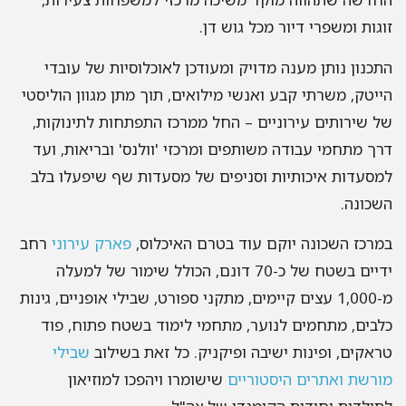
זוגות ומשפרי דיור מכל גוש דן.
התכנון נותן מענה מדויק ומעודכן לאוכלוסיות של עובדי
הייטק, משרתי קבע ואנשי מילואים, תוך מתן מגוון הוליסטי
של שירותים עירוניים – החל ממרכז התפתחות לתינוקות,
דרך מתחמי עבודה משותפים ומרכזי 'וולנס' ובריאות, ועד
למסעדות איכותיות וסניפים של מסעדות שף שיפעלו בלב
השכונה.
במרכז השכונה יוקם עוד בטרם האיכלוס,
פארק עירוני
רחב
ידיים בשטח של כ-70 דונם, הכולל שימור של למעלה
מ-1,000 עצים קיימים, מתקני ספורט, שבילי אופניים, גינות
כלבים, מתחמים לנוער, מתחמי לימוד בשטח פתוח, פוד
טראקים, ופינות ישיבה ופיקניק. כל זאת בשילוב
שבילי
מורשת ואתרים היסטוריים
שישומרו ויהפכו למוזיאון