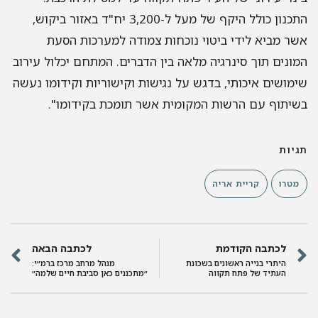
התכנון כולל היקף של מעל ל-3,200 יח"ד באזור ביקוש,
אשר מביא לידי ביטוי נוכחות צמודה למערכות הסעת
המונים תוך סינרגיה מלאה בין הדברים. המתחם יכלול עירוב
שימושים איכותי, בדגש על נגישות וקישוריות וקידומו נעשה
בשיתוף עם הרשות המקומית אשר תומכת בקידומו".
תגיות
מטרו
קריית אריה
לכתבה הקודמת
לכתבה הבאה
היתרי בנייה ראשונים בשכונת
מנהל מרחב מרכז ברמ״י:
העתיד של פתח תקווה
״מתכננים כאן סביבת חיים שלמה״