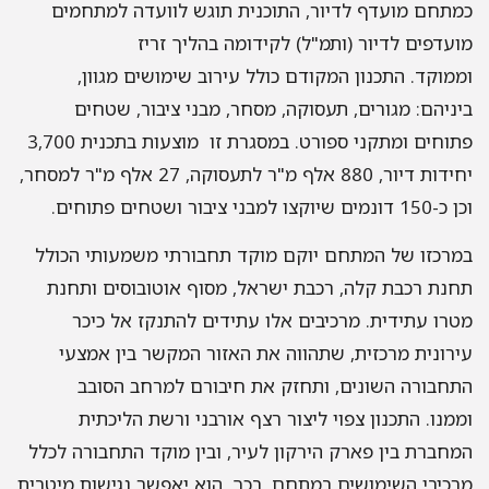
כמתחם מועדף לדיור, התוכנית תוגש לוועדה למתחמים
מועדפים לדיור (ותמ"ל) לקידומה בהליך זריז
וממוקד. התכנון המקודם כולל עירוב שימושים מגוון,
ביניהם: מגורים, תעסוקה, מסחר, מבני ציבור, שטחים
פתוחים ומתקני ספורט. במסגרת זו מוצעות בתכנית 3,700
יחידות דיור, 880 אלף מ"ר לתעסוקה, 27 אלף מ"ר למסחר,
וכן כ-150 דונמים שיוקצו למבני ציבור ושטחים פתוחים.
במרכזו של המתחם יוקם מוקד תחבורתי משמעותי הכולל
תחנת רכבת קלה, רכבת ישראל, מסוף אוטובוסים ותחנת
מטרו עתידית. מרכיבים אלו עתידים להתנקז אל כיכר
עירונית מרכזית, שתהווה את האזור המקשר בין אמצעי
התחבורה השונים, ותחזק את חיבורם למרחב הסובב
וממנו. התכנון צפוי ליצור רצף אורבני ורשת הליכתית
המחברת בין פארק הירקון לעיר, ובין מוקד התחבורה לכלל
מרכיבי השימושים במתחם. בכך, הוא יאפשר נגישות מיטבית