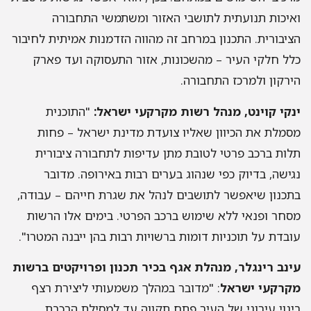
ואיכות תנועתית לתושבי האזור ומשתמשי התחבורה
הציבורית. התכנון במרחב זה מהווה הזדמנות אמיתית לחיבור
כלל חלקי העיר – מהשכונות, אזור התעסוקה ועד פארק
הירקון ולמרכז התחבורה.
ינקי קוינט, מנהל רשות מקרקעי ישראל:
"התוכנית
מסמלת את הכיוון שאליו צועדת מדינת ישראל – פחות
תלות ברכב פרטי לטובת מתן עדיפות לתחבורה ציבורית
נגישה, בדיוק כפי שנהוג בערים רבות באירופה. מדובר
בתכנון שיאפשר לתושבים לנהל את שגרת חייהם – עבודה,
מסחר ופנאי ללא שימוש ברכב הפרטי. בימים אלו הרשות
עובדת על תוכניות דומות ברשויות רבות בהן ייבנה המטרו".
עינב רינגלר, מנהלת אגף בכיר תכנון ופרויקטים ברשות
מקרקעי ישראל
: "מדובר במהלך משמעותי ליצירת רצף
בינוי עירוני של העיר פתח תקווה עד למסילת הרכבת.