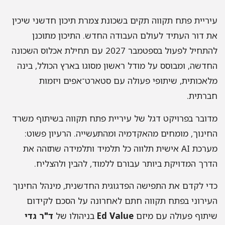
עיריית פתח תקווה תקים בשכונת צמרת תיכון חדשני שיכין
את דור העתיד לעולם העבודה החדש. התיכון מתוכנן
להתחיל לפעול בספטמבר 2027 עם תחילת אכלוס השכונה
החדשה, ומבוסס על מודל ראשון מסוגו בארץ הכולל, בינה
מלאכותית, שיתופי פעולה עם סטארט־אפים ויזמות
חברתית.
מדובר בפרויקט דגל של עיריית פתח תקווה בשיתוף משרד
החינוך, מומחים מהאקדמיה ומהתעשייה. הרעיון פשוט:
מערכת AI אישית תלווה כל תלמיד ותלמידה שתזהה את
הדרך המדויקת ביותר עבורם ללמוד, להבין ולהצליח.
כדי לקדם את התפישה הפדגוגית החדשנית, מינהל החינוך
העירוני בפתח תקווה חתם לאחרונה על הסכם לקידום
שיתוף פעולה עם מיזם
Ed Value
בניהולו של
ד"ר גדי