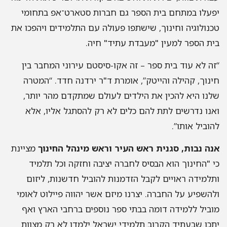
יפעלו במתחם בית הספר גם חברות סטארט־אפ בתחומי
טכנולוגיה וחינוך, שישתפו פעולה עם התלמידים ויהפכו את
בית הספר למעין "מעבדת עתיד" חיה.
“זה לא עוד בית ספר – זה אקו-סיסטם עירוני המחבר בין
חינוך, קהילה והייטק”, אומרת ד"ר ירדנה חדד. “המטרה
שלנו היא להכין את הילדים לעולם שמתקדם מהר יותר,
ואנו נדרשים לתת להם כלים לא רק להסתגל אליו, אלא
להוביל אותו”.
אנה נבות, סגנית ראש העיר וראש מינהל החינוך
מציינת
כי "החינוך הוא הבסיס לחברה יציבה וחזקה וכל תלמיד
ותלמידה ראויים לקבל הזדמנות להוביל חדשנות, ליזום
ולהשפיע על החברה. יצרנו מיזם אשר יהווה פיילוט לאומי
מוביל ללמידה דומה בבתי ספר נוספים ברחבי הארץ ואף
יתכן שבעתיד הקרוב תלמידי ישראל ילמדו לא רק מצוות