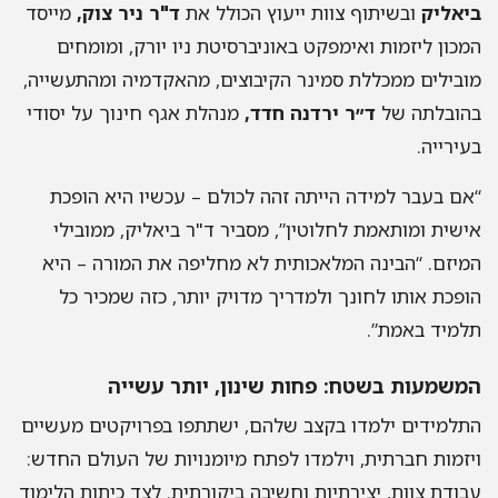
ביאליק
ובשיתוף צוות ייעוץ הכולל את
ד"ר ניר צוק,
מייסד
המכון ליזמות ואימפקט באוניברסיטת ניו יורק, ומומחים
מובילים ממכללת סמינר הקיבוצים, מהאקדמיה ומהתעשייה,
בהובלתה של
ד״ר ירדנה חדד,
מנהלת אגף חינוך על יסודי
בעירייה.
“אם בעבר למידה הייתה זהה לכולם – עכשיו היא הופכת
אישית ומותאמת לחלוטין”, מסביר ד"ר ביאליק, ממובילי
המיזם. “הבינה המלאכותית לא מחליפה את המורה – היא
הופכת אותו לחונך ולמדריך מדויק יותר, כזה שמכיר כל
תלמיד באמת”.
המשמעות בשטח: פחות שינון, יותר עשייה
התלמידים ילמדו בקצב שלהם, ישתתפו בפרויקטים מעשיים
ויזמות חברתית, וילמדו לפתח מיומנויות של העולם החדש:
עבודת צוות, יצירתיות וחשיבה ביקורתית. לצד כיתות הלימוד