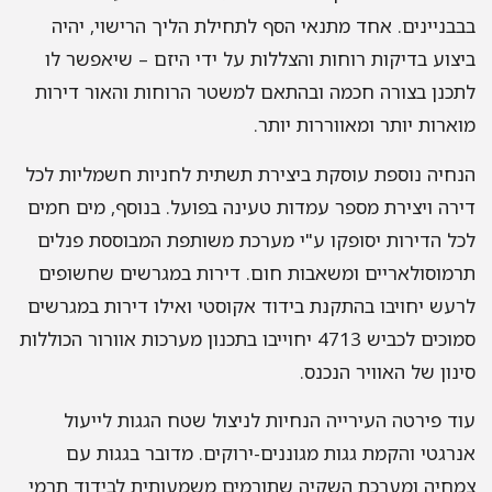
בבבניינים. אחד מתנאי הסף לתחילת הליך הרישוי, יהיה
ביצוע בדיקות רוחות והצללות על ידי היזם – שיאפשר לו
לתכנן בצורה חכמה ובהתאם למשטר הרוחות והאור דירות
מוארות יותר ומאווררות יותר.
הנחיה נוספת עוסקת ביצירת תשתית לחניות חשמליות לכל
דירה ויצירת מספר עמדות טעינה בפועל. בנוסף, מים חמים
לכל הדירות יסופקו ע"י מערכת משותפת המבוססת פנלים
תרמוסולאריים ומשאבות חום. דירות במגרשים שחשופים
לרעש יחויבו בהתקנת בידוד אקוסטי ואילו דירות במגרשים
סמוכים לכביש 4713 יחוייבו בתכנון מערכות אוורור הכוללות
סינון של האוויר הנכנס.
עוד פירטה העירייה הנחיות לניצול שטח הגגות לייעול
אנרגטי והקמת גגות מגוננים-ירוקים. מדובר בגגות עם
צמחיה ומערכת השקיה שתורמים משמעותית לבידוד תרמי