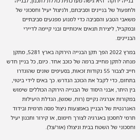
"בנייה ירוקה" היא גישה מערכתית כוללת לתכנון, לבנייה
ולתפעול של בניינים וסביבתם, ולניצול יעיל וחסכוני של
משאבי הטבע והסביבה כדי למנוע מפגעים סביבתיים
ובמקביל, ליצירת תנאים איכותיים ובני קיימה לדיירי
הבניינים.
במרץ 2022 הפך תקן הבנייה הירוקה בארץ 5281, מתקן
מנחה לתקן מחייב ברמה של כוכב אחד. כיום, כל בניין חדש
חייב לצבור 55 נקודות זכאות, בסעיפים שונים שהוגדרו
בתחום, כדי לקבל את הכוכב הנדרש. כך באים לידי ביטוי,
בין היתר, אבני היסוד של הבנייה הירוקה הכוללים שימוש
במקורות אנרגיה נקיים (רוח, שמש), הגדלת היעילות
האנרגטית של הבניין באמצעות ניצול מסה תרמית ובידוד
תרמי לחסכון באנרגיה לצורך חימום, או קירור ותכנון יעיל
וחסכוני של השטח בבית וניצולו (אור/צל).