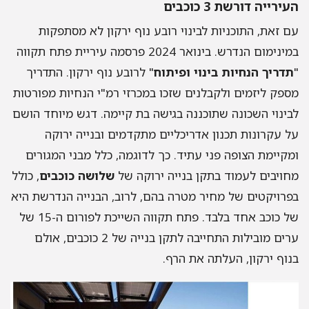
העירייה דורשת 3 כוכבים
עם זאת, התוכניות לבינוי רובע נוף ירקון לא מסתפקות
במינימום הנדרש. בינואר 2024 פרסמה עיריית פתח תקווה
"
תדריך הנחיות בינוי ופיתוח
" לרובע נוף ירקון. התדריך
מספק ליזמים ולקבלנים שזכו במכרזי רמ"י הנחיות מפורטות
לבינוי השכונה שתוכננה בגישה בת קיימה. דגש מיוחד הושם
על עקרונות תכנון אדריכליים מתקדמים ובנייה ירוקה
ומקיימת הצופה פני עתיד. כך לדוגמה, כלל מבני המגורים
מחויבים לעמוד בתקן בנייה ירוקה של
שלושה כוכבים
, כולל
בפרויקטים של מחיר מטרה בהם, לרוב, הבנייה הנדרשת היא
של כוכב אחד בלבד. פתח תקווה השייכת לפורום ה-15 של
ערים מובילות התחייבה לתקן בנייה של 2 כוכבים, אולם
בנוף ירקון, העלתה את הרף.